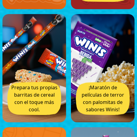
Prepara tus propias
¡Maratón de
barritas de cereal
películas de terror
con el toque más
con palomitas de
cool.
sabores Winis!