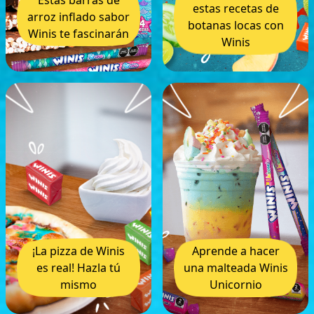
Estas barras de
estas recetas de
arroz inflado sabor
botanas locas con
Winis te fascinarán
Winis
¡La pizza de Winis
Aprende a hacer
es real! Hazla tú
una malteada Winis
mismo
Unicornio