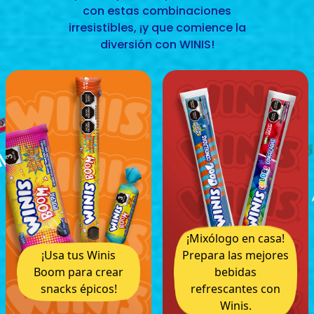
con estas combinaciones
irresistibles, ¡y que comience la
diversión con WINIS!
¡Mixólogo en casa!
¡Usa tus Winis
Prepara las mejores
Boom para crear
bebidas
snacks épicos!
refrescantes con
Winis.