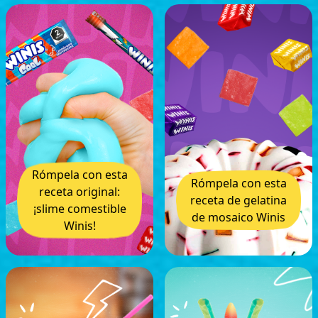
Rómpela con esta
Rómpela con esta
receta original:
receta de gelatina
¡slime comestible
de mosaico Winis
Winis!